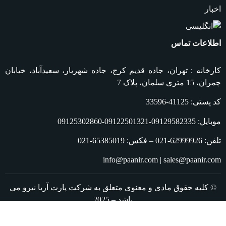
اخبار
اطلاعات تماس
کارخانه : تهران، جاده قدیم کرج، جاده شهریار، سعیدآباد، خیابان
چمران، 15 متری سلمان، پلاک 7
کد پستی: 41125-33596
موبایل: 09129582335-09122501321-09125302860
تلفن: 62999926-021 – فکس: 65385019-021
info@paanir.com | sales@paanir.com
© کلیه حقوق مادی و معنوی متعلق به شرکت پارت آریا نیرو می
باشد – 2025
طراحی از کــــــامــــــا