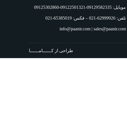
موبایل: 09129582335-09122501321-09125302860
تلفن: 62999926-021 – فکس: 65385019-021
info@paanir.com | sales@paanir.com
طراحی از کــــــامــــــا